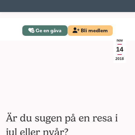
Ge en gåva
Bli medlem
nov
14
2018
Är du sugen på en resa i
jul eller nyår?