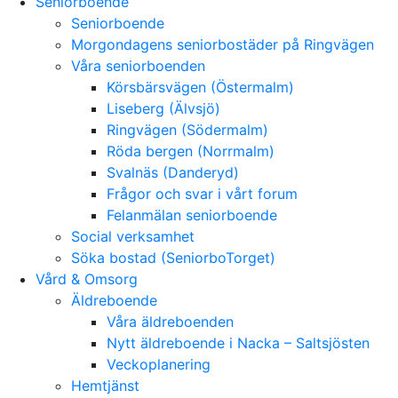
Seniorboende
Seniorboende
Morgondagens seniorbostäder på Ringvägen
Våra seniorboenden
Körsbärsvägen (Östermalm)
Liseberg (Älvsjö)
Ringvägen (Södermalm)
Röda bergen (Norrmalm)
Svalnäs (Danderyd)
Frågor och svar i vårt forum
Felanmälan seniorboende
Social verksamhet
Söka bostad (SeniorboTorget)
Vård & Omsorg
Äldreboende
Våra äldreboenden
Nytt äldreboende i Nacka – Saltsjösten
Veckoplanering
Hemtjänst