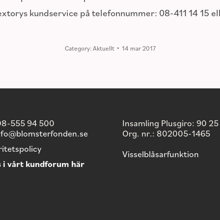
extorys kundservice på telefonnummer: 08-411 14 15 ell
Category:
Aktuellt
14 mar 2017
 08-555 94 500
Insamling Plusgiro: 90 25
nfo@blomsterfonden.se
Org. nr.: 802005-1465
ritetspolicy
Visselblåsarfunktion
 i vårt kundforum här