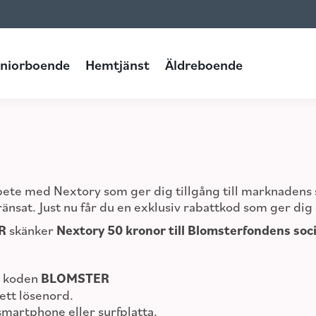
Hemtjänst
Äldreboende
niorboende
Hemtjänst
Äldreboende
bete med Nextory som ger dig tillgång till marknadens 
gränsat. Just nu får du en exklusiv rabattkod som ger d
R
skänker
Nextory 50 kronor till Blomsterfondens soc
e koden
BLOMSTER
ett lösenord.
smartphone eller surfplatta.