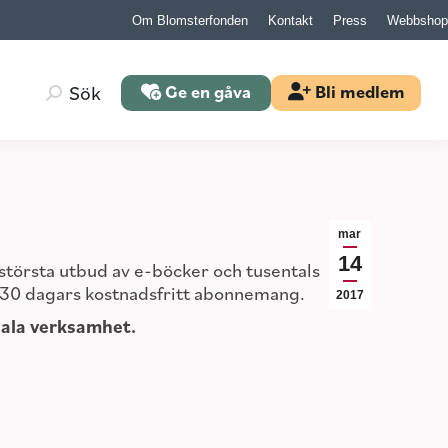
Om Blomsterfonden
Kontakt
Press
Webbshop
Search:
Sök
Ge en gåva
Bli medlem
Search:
Sök
Ge en gåva
Bli medlem
mar
14
största utbud av e-böcker och tusentals
ig 30 dagars kostnadsfritt abonnemang.
2017
iala verksamhet.