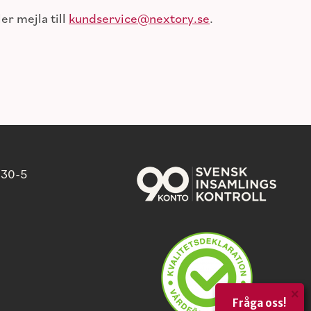
er mejla till
kundservice@nextory.se
.
 30-5
×
Fråga oss!