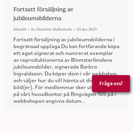
Fortsatt försäljning av
jubileumsbilderna
Aktuellt
Av
Charlotte Wallenholm
23 dec 2021
Fortsatt försäljning av jubileumsbilderna i
begränsad upplaga Du kan fortfarande köpa
ett eget signerat och numrerat exemplar
av reproduktionerna av Blomsterfondens
jubileumsbilder, signerade Barbro
Ingvaldsson. Du köper dem i vår webbshop
×
och väljer hur du vill hämta ut din(a)
Fråga oss!
bild(er). För medlemmar sker uthämtning
på vårt huvudkontor på Ringvägen 105 på i
webbshopen angivna datum…