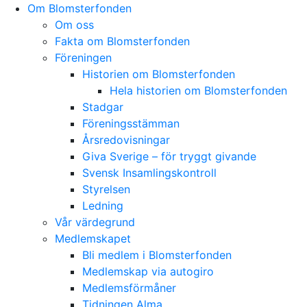
Skip
Om Blomsterfonden
to
Om oss
content
Fakta om Blomsterfonden
Föreningen
Historien om Blomsterfonden
Hela historien om Blomsterfonden
Stadgar
Föreningsstämman
Årsredovisningar
Giva Sverige – för tryggt givande
Svensk Insamlingskontroll
Styrelsen
Ledning
Vår värdegrund
Medlemskapet
Bli medlem i Blomsterfonden
Medlemskap via autogiro
Medlemsförmåner
Tidningen Alma