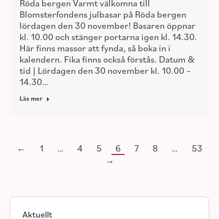
Röda bergen Varmt välkomna till
Blomsterfondens julbasar på Röda bergen
lördagen den 30 november! Basaren öppnar
kl. 10.00 och stänger portarna igen kl. 14.30.
Här finns massor att fynda, så boka in i
kalendern. Fika finns också förstås. Datum &
tid | Lördagen den 30 november kl. 10.00 –
14.30…
Läs mer
←
1
…
4
5
6
7
8
…
53
→
Aktuellt