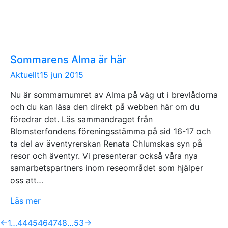
Sommarens Alma är här
Aktuellt
15 jun 2015
Nu är sommarnumret av Alma på väg ut i brevlådorna
och du kan läsa den direkt på webben här om du
föredrar det. Läs sammandraget från
Blomsterfondens föreningsstämma på sid 16-17 och
ta del av äventyrerskan Renata Chlumskas syn på
resor och äventyr. Vi presenterar också våra nya
samarbetspartners inom reseområdet som hjälper
oss att…
Läs mer
←
1
…
44
45
46
47
48
…
53
→