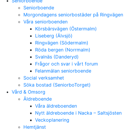
Seniorboende
Seniorboende
Morgondagens seniorbostäder på Ringvägen
Våra seniorboenden
Körsbärsvägen (Östermalm)
Liseberg (Älvsjö)
Ringvägen (Södermalm)
Röda bergen (Norrmalm)
Svalnäs (Danderyd)
Frågor och svar i vårt forum
Felanmälan seniorboende
Social verksamhet
Söka bostad (SeniorboTorget)
Vård & Omsorg
Äldreboende
Våra äldreboenden
Nytt äldreboende i Nacka – Saltsjösten
Veckoplanering
Hemtjänst