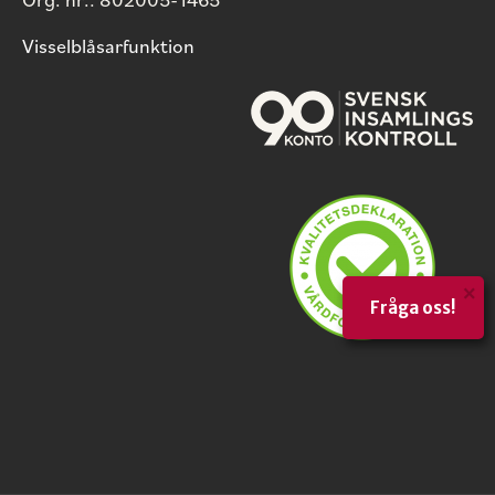
Visselblåsarfunktion
×
Fråga oss!