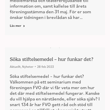
medlemsresa och teatererbjudande till
information om, samt kallelse till årets
föreningsstämma den 31 maj. För er som
önskar tidningen i brevlådan så har…
Läs mer
Söka stiftelsemedel – hur funkar det?
Aktuellt
,
Nyheter
28 feb 2023
Söka stiftelsemedel – hur funkar det?
Välkommen på ett seminarium med
föreningen FVO där vi får veta mer om hur
det där med stiftelsemedel fungerar. Kanske
du vill hjälpa en närstående, eller söka själv? I
snart 134 år har FVO gett råd och stöd till
personer i en tillfälligt ekonomiskt utsatt