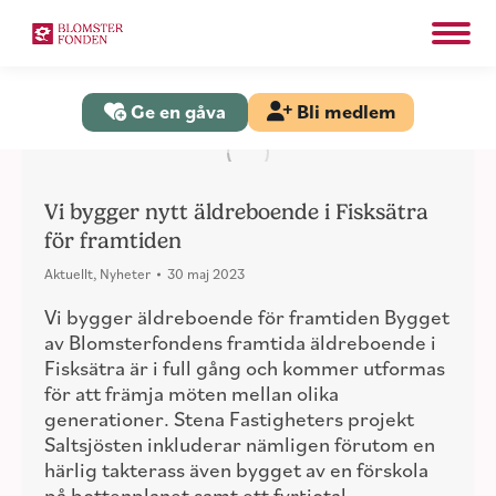
Search:
Sök
Ge en gåva
Bli medlem
Vi bygger nytt äldreboende i Fisksätra
för framtiden
Aktuellt
,
Nyheter
30 maj 2023
Vi bygger äldreboende för framtiden Bygget
av Blomsterfondens framtida äldreboende i
Fisksätra är i full gång och kommer utformas
för att främja möten mellan olika
generationer. Stena Fastigheters projekt
Saltsjösten inkluderar nämligen förutom en
härlig takterass även bygget av en förskola
på bottenplanet samt ett fyrtiotal